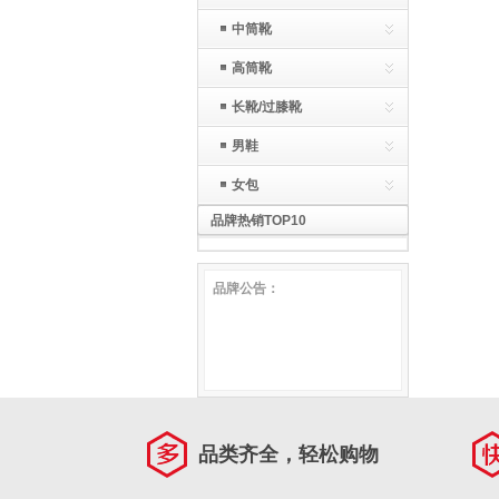
中筒靴
高筒靴
长靴/过膝靴
男鞋
女包
品牌热销TOP10
品牌公告：
品类齐全，轻松购物