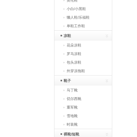
英伦鞋
小白/小黑鞋
懒人鞋/乐福鞋
单鞋工作鞋
凉鞋
花朵凉鞋
罗马凉鞋
包头凉鞋
外穿凉拖鞋
靴子
马丁靴
切尔西靴
重军靴
雪地靴
时装靴
裸靴/短靴