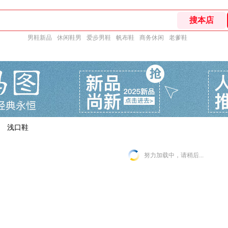
男鞋新品
休闲鞋男
爱步男鞋
帆布鞋
商务休闲
老爹鞋
浅口鞋
努力加载中，请稍后...